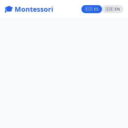
🎓 Montessori
🇪🇸 ES
🇬🇧 EN