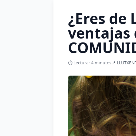
¿Eres de
ventajas
COMUNID
⏱️ Lectura: 4 minutos
📍 LLUTXENT