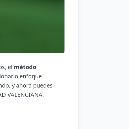
os, el
método
cionario enfoque
undo, y ahora puedes
AD VALENCIANA.