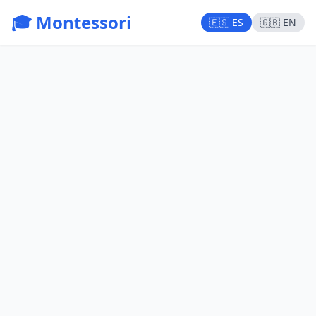
🎓 Montessori
🇪🇸 ES
🇬🇧 EN