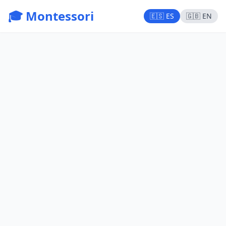
🎓 Montessori
🇪🇸 ES
🇬🇧 EN