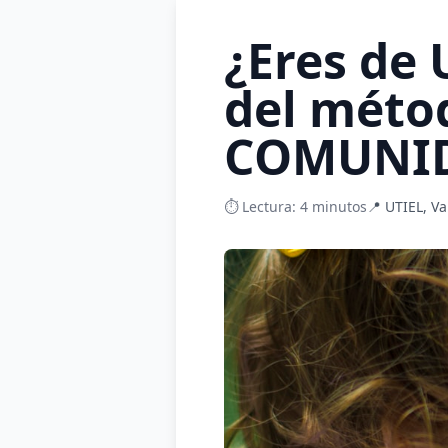
¿Eres de 
del méto
COMUNID
⏱️ Lectura: 4 minutos
📍 UTIEL, Va