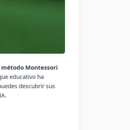
l
método Montessori
que educativo ha
 puedes descubrir sus
A.