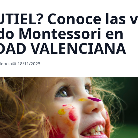
UTIEL? Conoce las 
do Montessori en
AD VALENCIANA
lencia
📅 18/11/2025