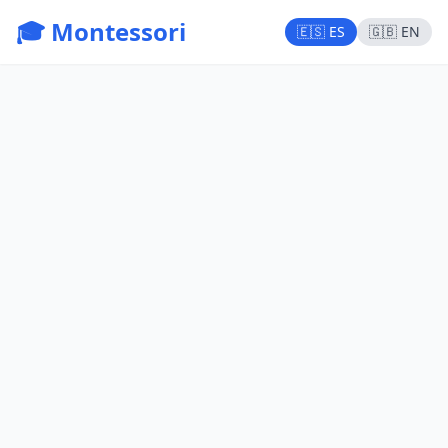
🎓 Montessori
🇪🇸 ES
🇬🇧 EN