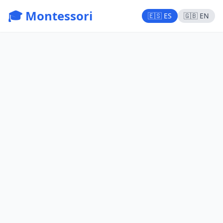
🎓 Montessori
🇪🇸 ES
🇬🇧 EN