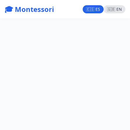
🎓 Montessori
🇪🇸 ES
🇬🇧 EN