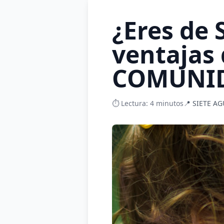
¿Eres de
ventajas
COMUNID
⏱️ Lectura: 4 minutos
📍 SIETE AG