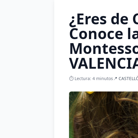
¿Eres de
Conoce l
Montess
VALENCI
⏱️ Lectura: 4 minutos
📍 CASTELLÒ