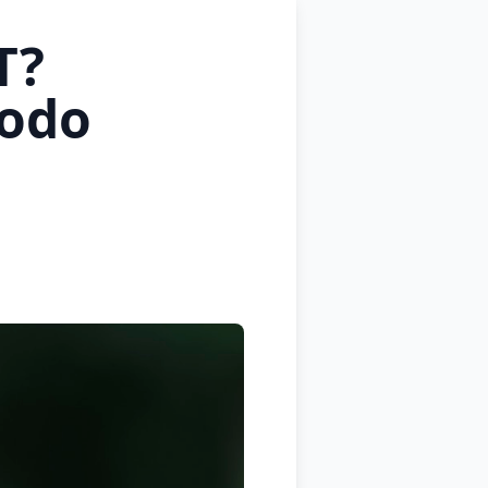
T?
todo