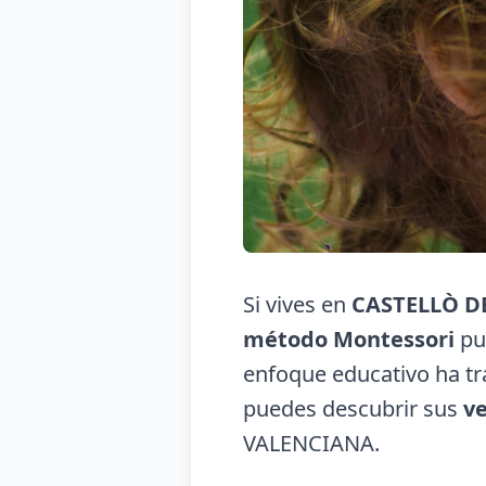
Si vives en
CASTELLÒ D
método Montessori
pue
enfoque educativo ha tr
puedes descubrir sus
v
VALENCIANA.