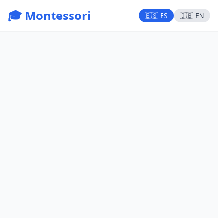
🎓 Montessori
🇪🇸 ES
🇬🇧 EN