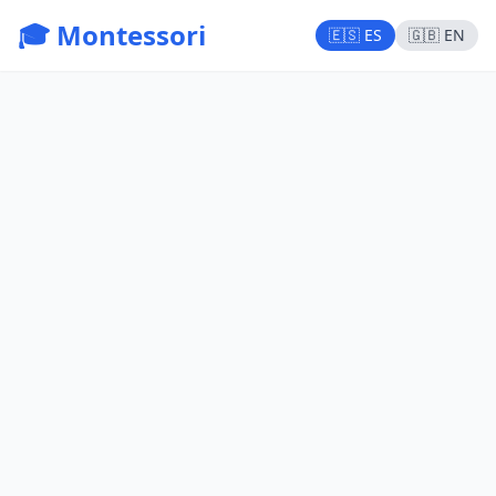
🎓 Montessori
🇪🇸 ES
🇬🇧 EN