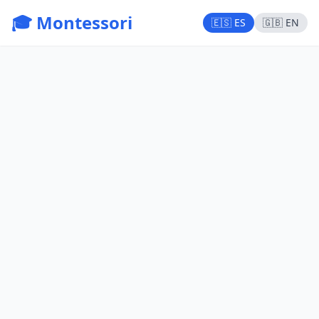
🎓 Montessori
🇪🇸 ES
🇬🇧 EN