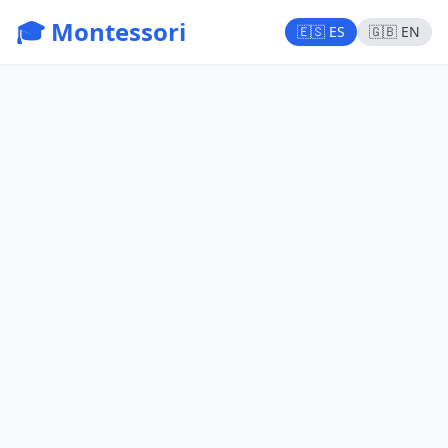
🎓 Montessori
🇪🇸 ES
🇬🇧 EN