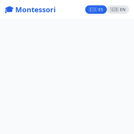
🎓 Montessori
🇪🇸 ES
🇬🇧 EN