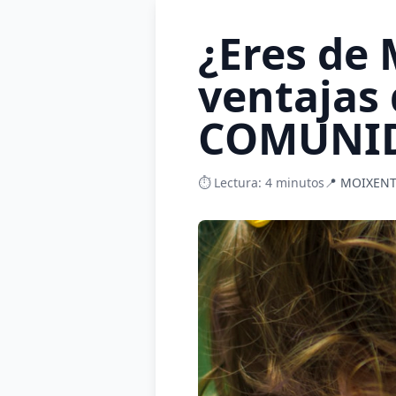
¿Eres de
ventajas
COMUNID
⏱️ Lectura: 4 minutos
📍 MOIXENT,