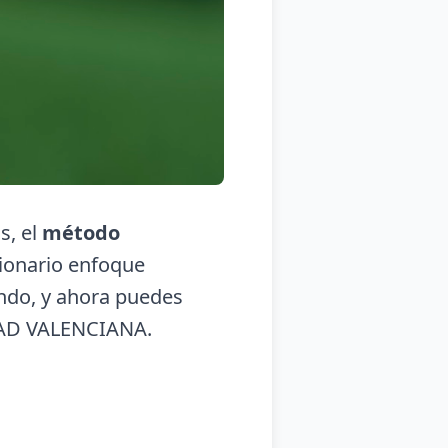
s, el
método
cionario enfoque
undo, y ahora puedes
AD VALENCIANA.