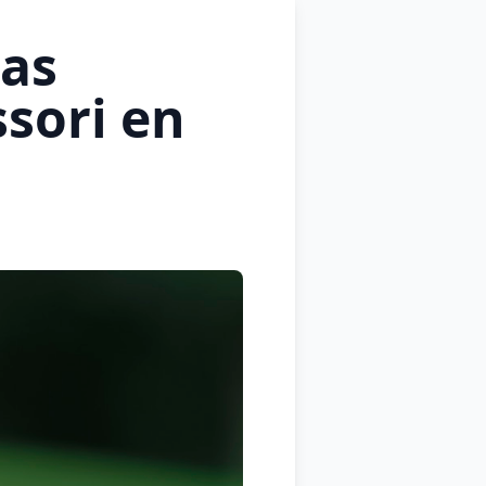
las
sori en