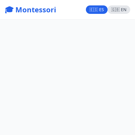
🎓 Montessori
🇪🇸 ES
🇬🇧 EN