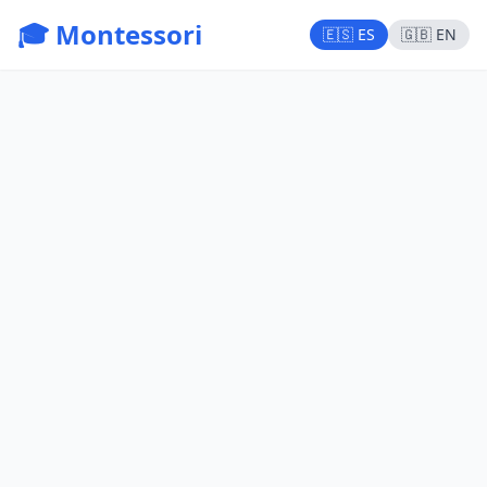
🎓 Montessori
🇪🇸 ES
🇬🇧 EN