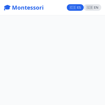
🎓 Montessori
🇪🇸 ES
🇬🇧 EN