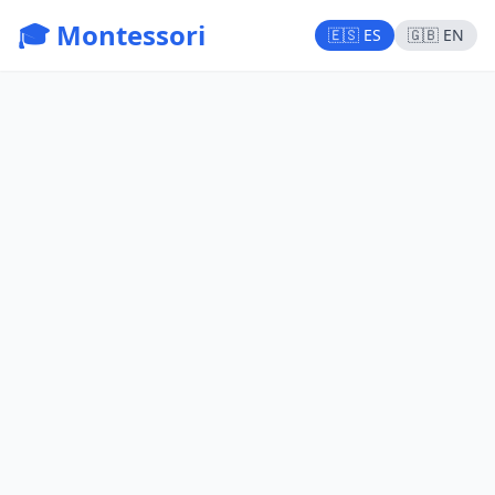
🎓 Montessori
🇪🇸 ES
🇬🇧 EN