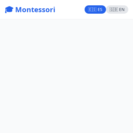
🎓 Montessori
🇪🇸 ES
🇬🇧 EN