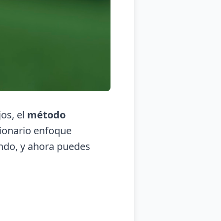
jos, el
método
cionario enfoque
undo, y ahora puedes