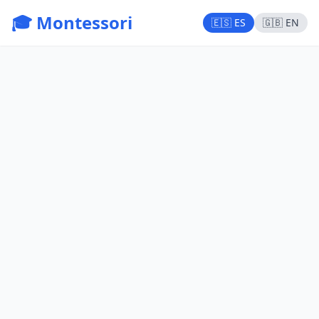
🎓 Montessori
🇪🇸 ES
🇬🇧 EN