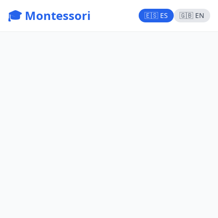
🎓 Montessori
🇪🇸 ES
🇬🇧 EN