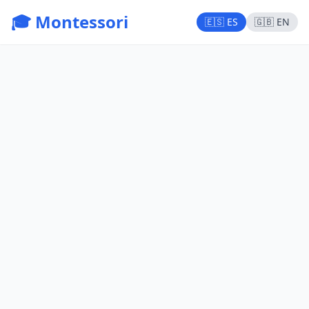
🎓 Montessori
🇪🇸 ES
🇬🇧 EN