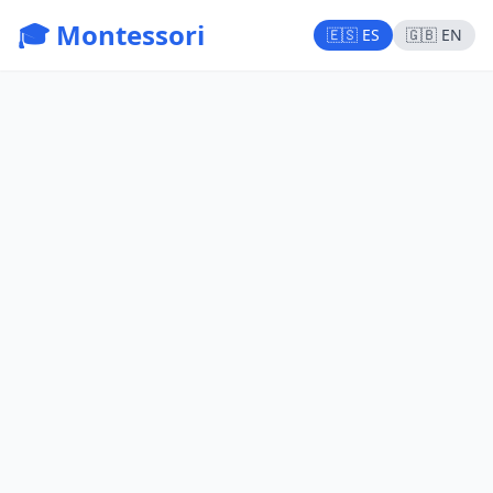
🎓 Montessori
🇪🇸 ES
🇬🇧 EN