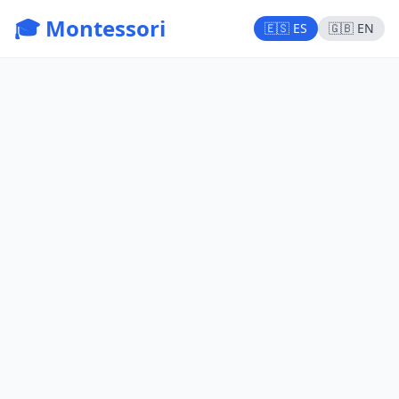
🎓 Montessori
🇪🇸 ES
🇬🇧 EN