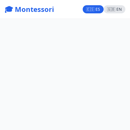
🎓 Montessori
🇪🇸 ES
🇬🇧 EN