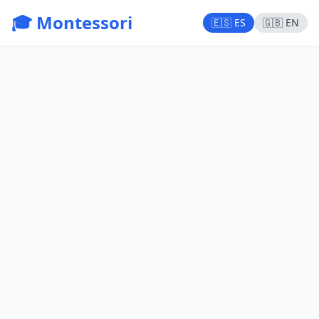
🎓 Montessori
🇪🇸 ES
🇬🇧 EN