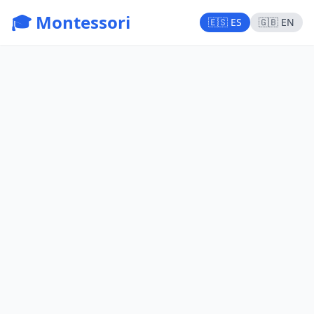
🎓 Montessori
🇪🇸 ES
🇬🇧 EN