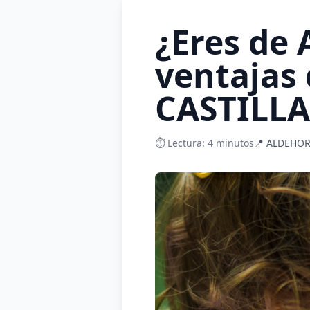
¿Eres de
ventajas
CASTILL
⏱️ Lectura: 4 minutos
📍 ALDEHOR