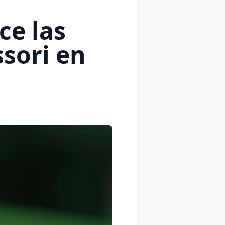
e las
sori en