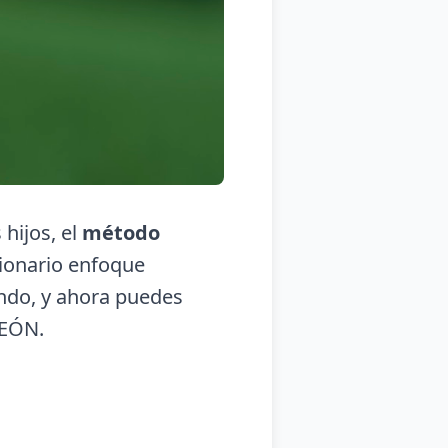
hijos, el
método
cionario enfoque
undo, y ahora puedes
LEÓN.