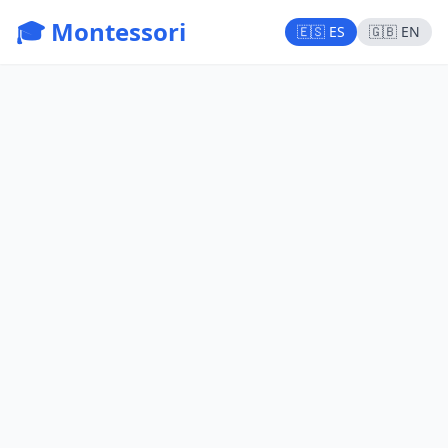
🎓 Montessori
🇪🇸 ES
🇬🇧 EN