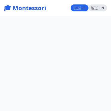
🎓 Montessori
🇪🇸 ES
🇬🇧 EN