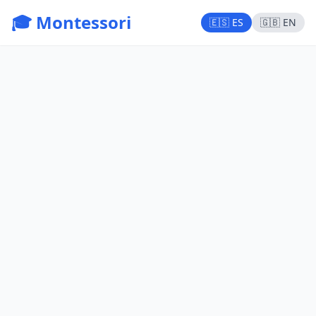
🎓 Montessori
🇪🇸 ES
🇬🇧 EN