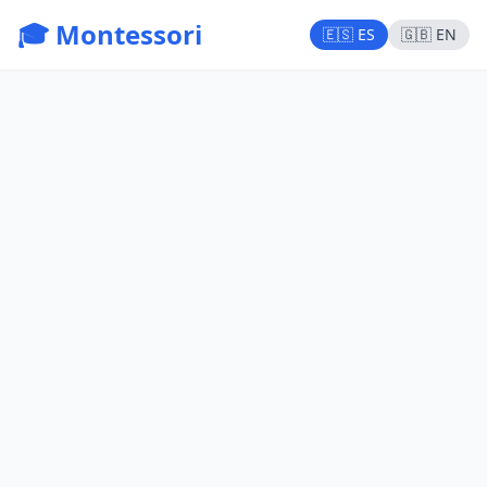
🎓 Montessori
🇪🇸 ES
🇬🇧 EN