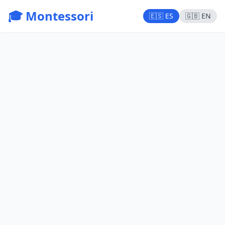
🎓 Montessori
🇪🇸 ES
🇬🇧 EN