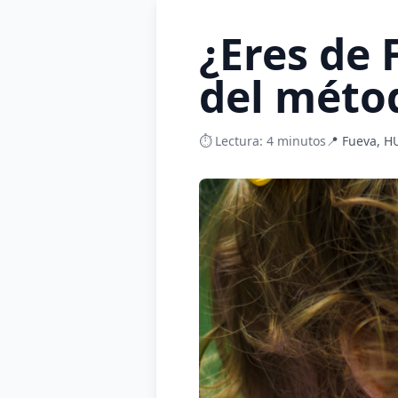
¿Eres de 
del méto
⏱️ Lectura: 4 minutos
📍 Fueva, 