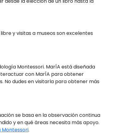
r desde la elección de un libro hasta la
 libre y visitas a museos son excelentes
dología Montessori. MarÍA está diseñada
interactuar con MarÍA para obtener
os. No dudes en visitarla para obtener más
luación se basa en la observación continua
endido y en qué áreas necesita más apoyo.
 Montessori
.