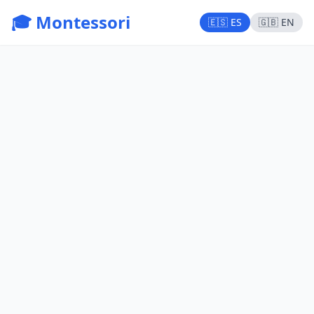
🎓 Montessori
🇪🇸 ES
🇬🇧 EN