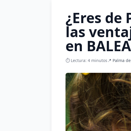
¿Eres de
las vent
en BALE
⏱️ Lectura: 4 minutos
📍 Palma de