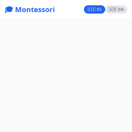
🎓 Montessori
🇪🇸 ES
🇬🇧 EN