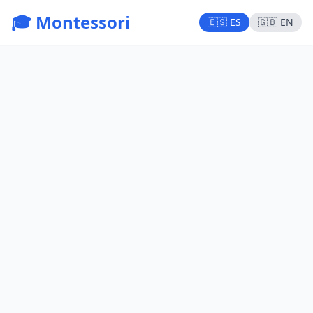
🎓 Montessori
🇪🇸 ES
🇬🇧 EN