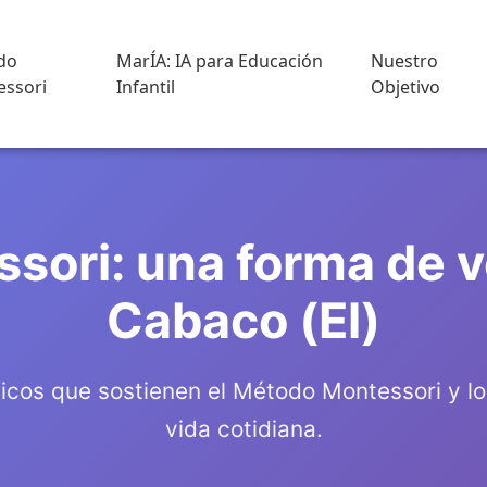
do
MarÍA: IA para Educación
Nuestro
ssori
Infantil
Objetivo
ssori: una forma de ve
Cabaco (El)
óficos que sostienen el Método Montessori y l
vida cotidiana.