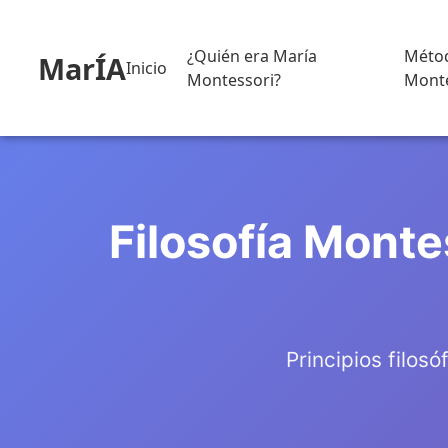
¿Quién era María
Méto
MarÍA
Inicio
Montessori?
Monte
Filosofía Monte
Principios filos