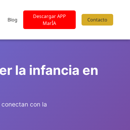
Descargar APP
Blog
Contacto
MarÍA
r la infancia en
o conectan con la