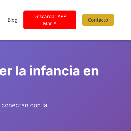
Descargar APP
Blog
Contacto
MarÍA
r la infancia en
o conectan con la