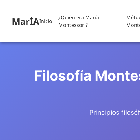
¿Quién era María
Méto
MarÍA
Inicio
Montessori?
Monte
Filosofía Monte
Principios filos