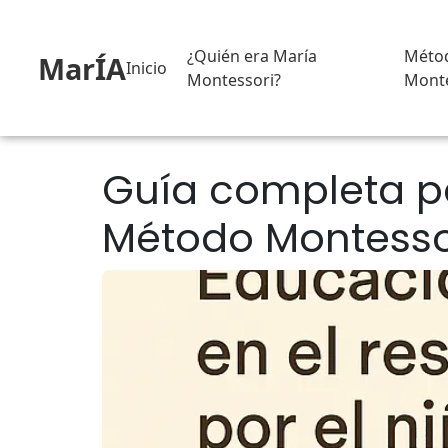
¿Quién era María
Méto
MarÍA
Inicio
Montessori?
Monte
Guía completa pa
Método Montesso