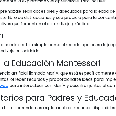
mente la exploración y el aprendizaje. Esto incluye:
prendizaje sean accesibles y adecuados para la edad de t
té libre de distracciones y sea propicio para la concent
lativos que fomenten el aprendizaje práctico.
n
Esto puede ser tan simple como ofrecerle opciones de juego 
dizaje autodirigido.
n la Educación Montessori
encia artificial llamada MarÍA, que está específicamente
tas, ofrecer recursos y proporcionarte ideas para imp
 web
para interactuar con MarÍA y descifrar juntos el cam
arios para Padres y Educad
 te recomendamos explorar otros recursos disponibles e