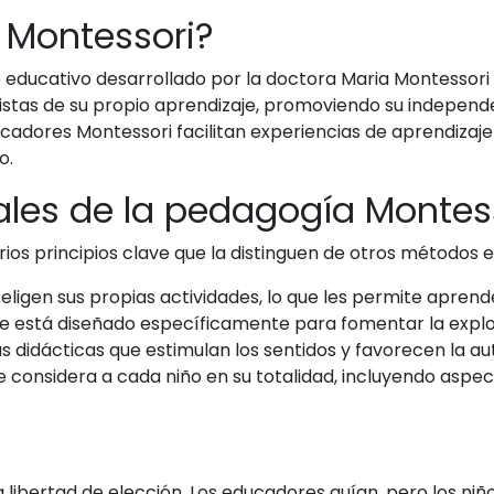
 Montessori?
educativo desarrollado por la doctora Maria Montessori a
istas de su propio aprendizaje, promoviendo su independen
adores Montessori facilitan experiencias de aprendizaje q
o.
ales de la pedagogía Montes
ios principios clave que la distinguen de otros métodos e
 eligen sus propias actividades, lo que les permite aprend
 está diseñado específicamente para fomentar la explor
 didácticas que estimulan los sentidos y favorecen la au
 considera a cada niño en su totalidad, incluyendo aspect
la libertad de elección. Los educadores guían, pero los ni