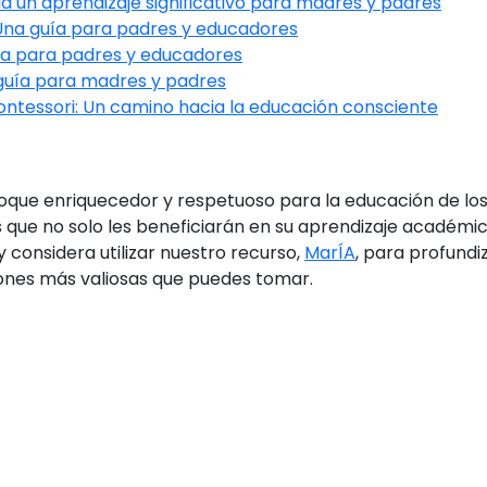
a un aprendizaje significativo para madres y padres
Una guía para padres y educadores
ía para padres y educadores
guía para madres y padres
ntessori: Un camino hacia la educación consciente
que enriquecedor y respetuoso para la educación de los n
es que no solo les beneficiarán en su aprendizaje académic
considera utilizar nuestro recurso,
MarÍA
, para profundi
siones más valiosas que puedes tomar.