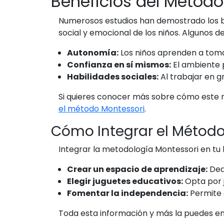
Beneficios del Método
Numerosos estudios han demostrado los be
social y emocional de los niños. Algunos de
Autonomía:
Los niños aprenden a toma
Confianza en sí mismos:
El ambiente 
Habilidades sociales:
Al trabajar en g
Si quieres conocer más sobre cómo este mé
el método Montessori
.
Cómo Integrar el Métod
Integrar la metodología Montessori en tu 
Crear un espacio de aprendizaje:
Dedi
Elegir juguetes educativos:
Opta por j
Fomentar la independencia:
Permite 
Toda esta información y más la puedes en