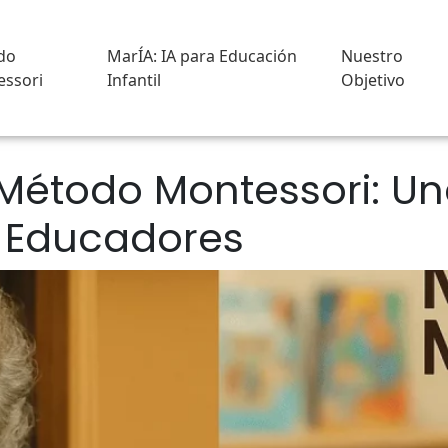
do
MarÍA: IA para Educación
Nuestro
ssori
Infantil
Objetivo
Método Montessori: U
y Educadores